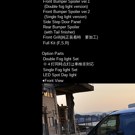
Front Bumper Spoiler ver.1
(Double fog light version)
Front Bumper Spoiler ver.2
(Single fog light version)
Side Step Door Panel
Rear Bumper Spoiler
(with Tail finisher)
Front Grill(純正装着時 要加工)
Full Kit (F,S,R)
Option Parts
Double Fog light Set
※４灯同時点灯は車検非対応
Single Fog light Set
LED Spot Day light
♦Front View