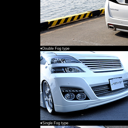
♦Double Fog type
♦Single Fog type