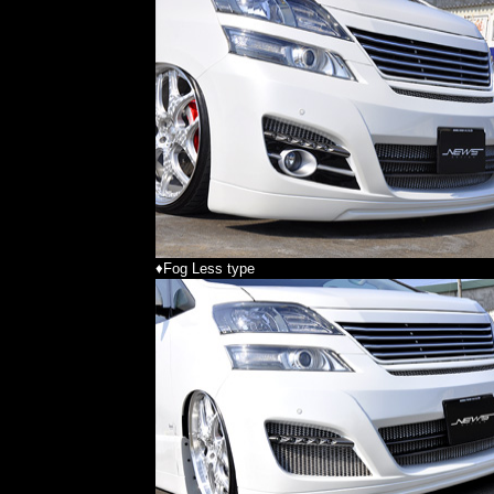
♦Fog Less type