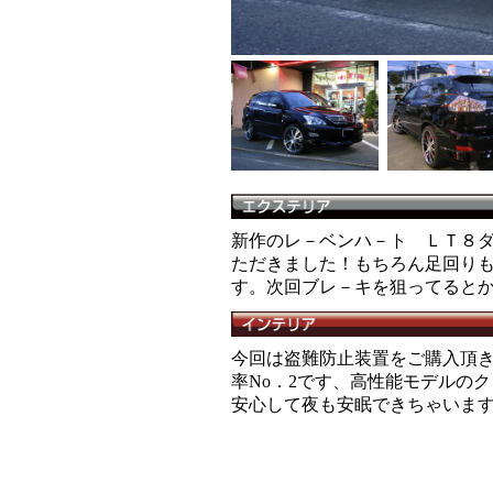
新作のレ－ベンハ－ト ＬＴ８ダ
ただきました！もちろん足回りも
す。次回ブレ－キを狙ってると
今回は盗難防止装置をご購入頂
率No．2です、高性能モデルの
安心して夜も安眠できちゃいま