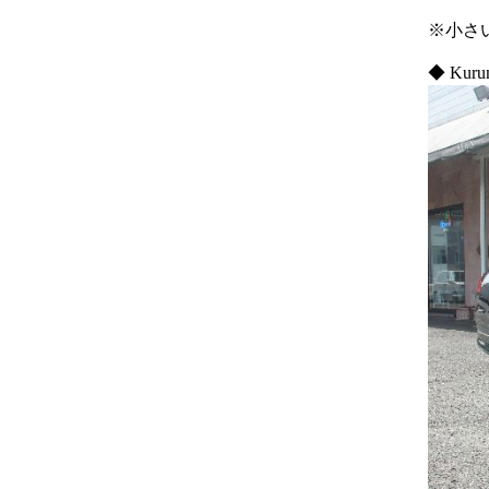
※小さ
◆ Kuru