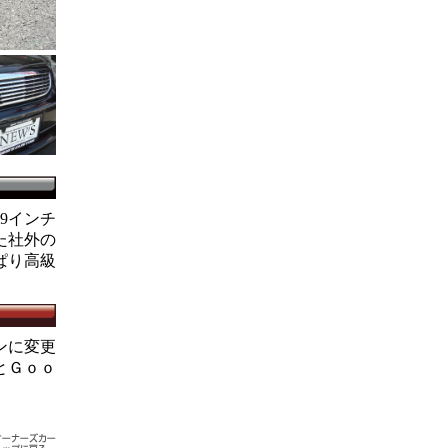
9インチ
た社外の
ぱり高級
ンに変更
とＧｏｏ