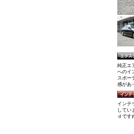
純正エ
へのイ
スポー
感があ
インテ
してい
ｄです