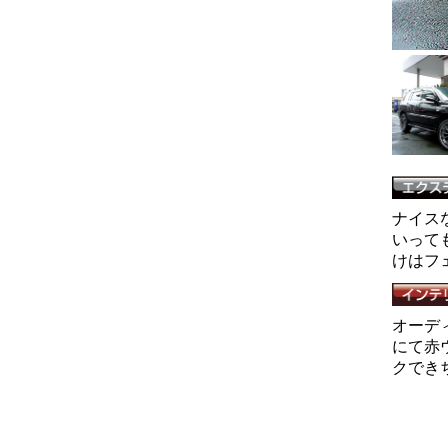
ナイスな
いって
けはフ
オーデ
にて赤
クでき