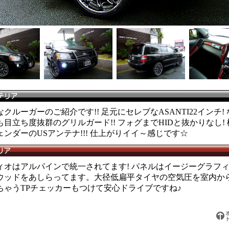
クルーガーのご紹介です!! 足元にセレブなASANTI22インチ!
も目立ち度抜群のグリルガード!! フォグまでHIDと抜かりなし!
ェンダーのUSアンテナ!!! 仕上がりイイ～感じです☆
ィオはアルパインで統一されてます! パネルはイージーグラフ
ウッドをあしらってます。大径低扁平タイヤの空気圧を室内か
ちゃうTPチェッカーもつけて安心ドライブですね♪