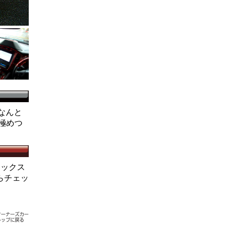
 なんと
 極めつ
ィックス
らチェッ